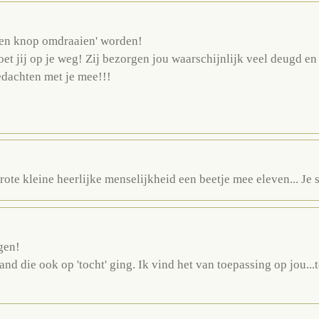
een knop omdraaien' worden!
t jij op je weg! Zij bezorgen jou waarschijnlijk veel deugd en 
gedachten met je mee!!!
grote kleine heerlijke menselijkheid een beetje mee eleven... Je s
gen!
and die ook op 'tocht' ging. Ik vind het van toepassing op jou..