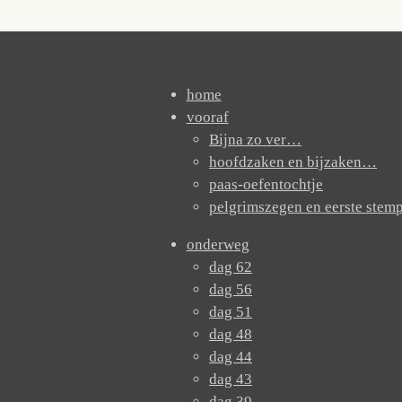
home
vooraf
Bijna zo ver…
hoofdzaken en bijzaken…
paas-oefentochtje
pelgrimszegen en eerste stem
onderweg
dag 62
dag 56
dag 51
dag 48
dag 44
dag 43
dag 39