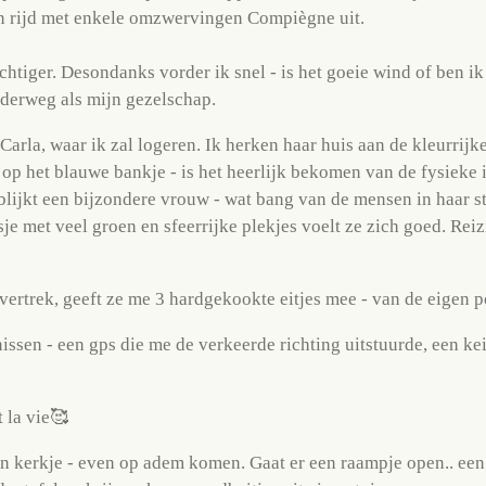
 en rijd met enkele omzwervingen Compiègne uit.
tiger. Desondanks vorder ik snel - is het goeie wind of ben ik 
nderweg als mijn gezelschap.
 Carla, waar ik zal logeren. Ik herken haar huis aan de kleurri
 - op het blauwe bankje - is het heerlijk bekomen van de fysiek
lijkt een bijzondere vrouw - wat bang van de mensen in haar st
je met veel groen en sfeerrijke plekjes voelt ze zich goed. Reiz
ertrek, geeft ze me 3 hardgekookte eitjes mee - van de eigen p
ssen - een gps die me de verkeerde richting uitstuurde, een ke
 la vie🥰
een kerkje - even op adem komen. Gaat er een raampje open.. een