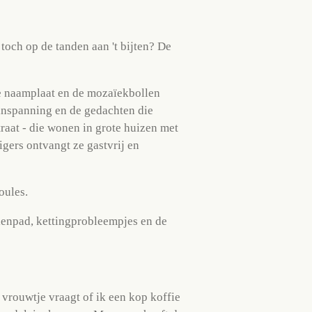
toch op de tanden aan 't bijten? De
jke naamplaat en de mozaïekbollen
e inspanning en de gedachten die
raat - die wonen in grote huizen met
igers ontvangt ze gastvrij en
oules.
ienpad, kettingprobleempjes en de
 vrouwtje vraagt of ik een kop koffie