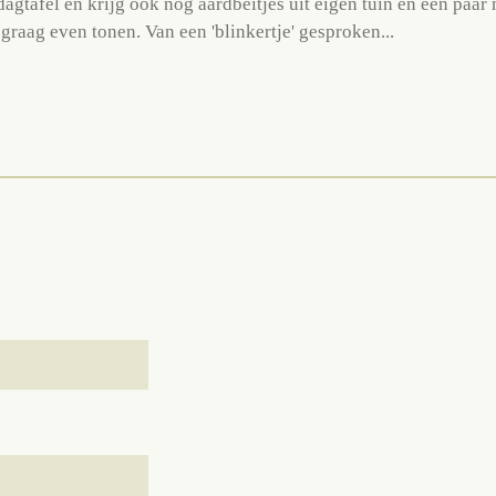
gtafel en krijg ook nog aardbeitjes uit eigen tuin en een paa
graag even tonen. Van een 'blinkertje' gesproken...