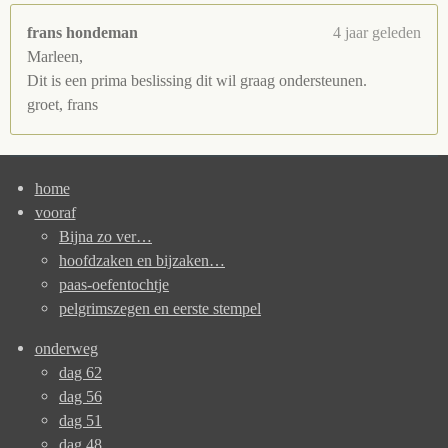
frans hondeman
4 jaar geleden
Marleen,
Dit is een prima beslissing dit wil graag ondersteunen.
groet, frans
home
vooraf
Bijna zo ver…
hoofdzaken en bijzaken…
paas-oefentochtje
pelgrimszegen en eerste stempel
onderweg
dag 62
dag 56
dag 51
dag 48