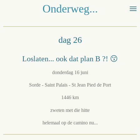
Onderweg...
Ga
direct
naar
de
hoofdinhoud
dag 26
Loslaten... ook dat plan B ?! 😗
donderdag 16 juni
Sorde - Saint Palais - St Jean Pied de Port
1446 km
zweten met die hitte
helemaal op de camino nu...