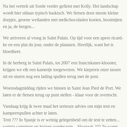
Na het vertrek uit Sorde verder gefietst met Kelly. Het landschap
wordt hier stilaan typisch baskisch. We fietsen door mooie kleine
dorpjes, groene weilanden met melkchocoladen koeien, hooimijten
en ja, de bergen...
We arriveren al vroeg in Salnt Palais. Op tijd voor een apero ricard-
ke en een plat du jour, onder de platanen. Heerlijk, want het is
bloedheet.
In de herberg in Saint Palais, tot 2007 een franciskaner-klooster,
krijgen we elk een kamertje toegewezen. We kieperen onze tassen
uit en sturen nog een lading spullen terug met de post.
Woensdagmiddag rijden we binnen in Saint Jean Pied de Port. We
laten er de fietsen terug op punt stellen - klaar voor de overtocht.
Vandaag krijg ik twee maal het serieuze advies om mijn tent en
kampeerspullen achter te laten.
Tent ??? In Spanje is er weinig gelegenheid om de tent te zetten...
weinig campings en huizen zonder tuin... Slaapzak ??? Te warm -