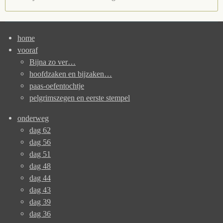
home
vooraf
Bijna zo ver…
hoofdzaken en bijzaken…
paas-oefentochtje
pelgrimszegen en eerste stempel
onderweg
dag 62
dag 56
dag 51
dag 48
dag 44
dag 43
dag 39
dag 36