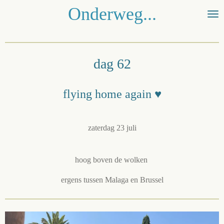
Onderweg...
Ga
direct
naar
de
hoofdinhoud
dag 62
flying home again ♥️
zaterdag 23 juli
hoog boven de wolken
ergens tussen Malaga en Brussel