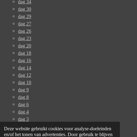
dag 34
dag 30
dag 29
dag 27
dag 26
dag 23
dag 20
dag 18
dag 16
dag 14
dag 12
dag 10
dag 9
dag 8
dag 6
dag 4
dag 3
dag 2
Deze website gebruikt cookies voor analyse-doeleinden
dag 1
en/of het tonen van advertenties. Door gebruik te blijven