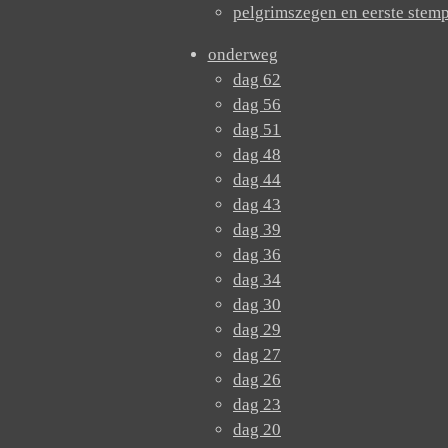
pelgrimszegen en eerste stem
onderweg
dag 62
dag 56
dag 51
dag 48
dag 44
dag 43
dag 39
dag 36
dag 34
dag 30
dag 29
dag 27
dag 26
dag 23
dag 20