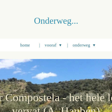
Onderweg...
home
vooraf
onderweg
 Compostela - het hele le
vervat (A. Hauben)