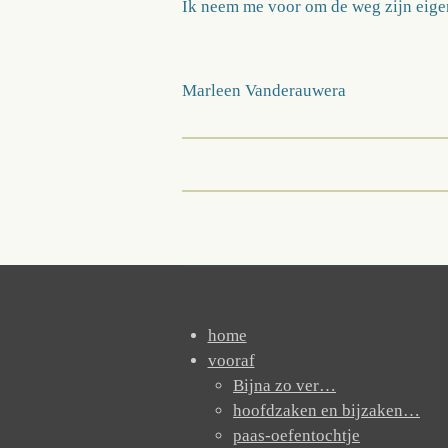
Ik neem me voor om de weg zijn eigen 
Marleen Vanderauwera
home
vooraf
Bijna zo ver…
hoofdzaken en bijzaken…
paas-oefentochtje